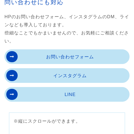
問い合わせにも対応
HPのお問い合わせフォーム、インスタグラムのDM、ライ
ンなども導入しております。
些細なことでもかまいませんので、お気軽にご相談くださ
い。
お問い合わせフォーム
インスタグラム
LINE
※縦にスクロールができます。