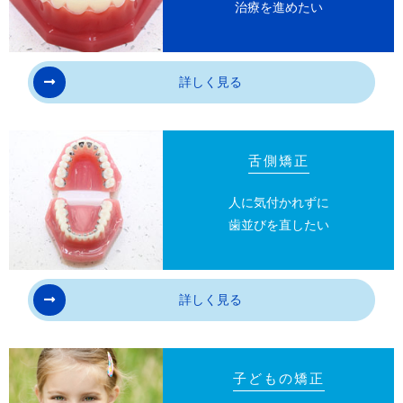
治療を進めたい
12
矯正装置を誤飲する可能性があります。
13
装置を外す時にエナメル質に微小な亀裂が入
詳しく見る
る可能性や、かぶせ物（補綴物）の一部が破損す
る可能性があります。
14
装置が外れた後、保定装置を指示通り使用し
舌側矯正
ないと後戻りが生じる可能性が高くなります。
人に気付かれずに
15
装置が外れた後、現在の咬み合わせにあった
歯並びを直したい
状態のかぶせ物（補綴物）や虫歯の治療（修復
物）などをやりなおす可能性があります。
詳しく見る
16
あごの成長発育により、咬み合わせや歯並び
が変化する可能性があります。
子どもの矯正
17
治療後に親知らずが生えて、凹凸が生じる可