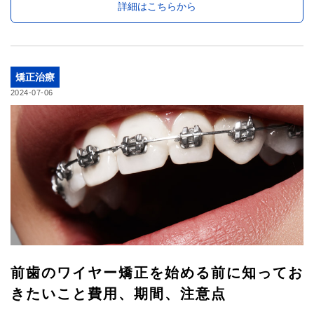
詳細はこちらから
矯正治療
2024-07-06
前歯のワイヤー矯正を
始める前に
知ってお
きたいこと
費用、期間、注意点