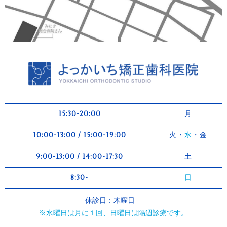
15:30-20:00
月
10:00-13:00 / 15:00-19:00
火・
水
・金
9:00-13:00 / 14:00-17:30
土
8:30-
日
休診日：木曜日
※水曜日は月に１回、日曜日は隔週診療です。