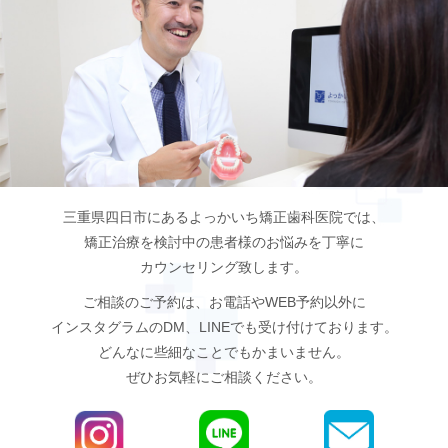
3
装置の使用状況、顎間ゴムの使用状況、定期
的な通院等、矯正治療には患者さんのご協力が非
常に重要であり、それらが治療結果や治療期間に
影響します。
4
治療中は、装置が付いているため歯が磨きに
くくなります。虫歯や歯周病のリスクが高まりま
すので、丁寧に磨いたり、定期的なメンテナンス
三重県四日市にあるよっかいち矯正歯科医院では、
を受けたりすることが重要です。また、歯が動く
矯正治療を検討中の
患者様のお悩みを丁寧に
と隠れていた虫歯がみえるようになることもあり
カウンセリング致します。
ます。
ご相談のご予約は、お電話やWEB予約以外に
インスタグラムのDM、LINEでも受け付けております。
5
歯を動かすことにより歯根が吸収して短くな
どんなに些細なことでもかまいません。
ることがあります。また、歯茎がやせて下がるこ
ぜひお気軽にご相談ください。
とがあります。
6
ごく稀に歯が骨と癒着していて歯が動かない