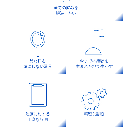
全ての悩みを
解決したい
見た目を
今までの経験を
気にしない器具
生まれた地で生かす
治療に対する
精密な診断
丁寧な説明