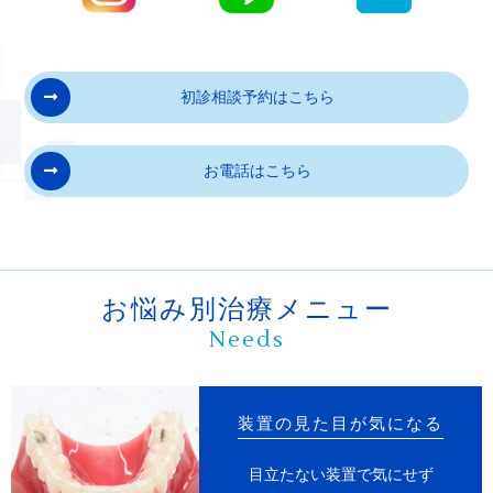
ことがあります。
7
ごく稀に歯を動かすことで神経が障害を受け
て壊死することがあります。
初診相談予約はこちら
8
治療途中に金属等のアレルギー症状がでるこ
お電話はこちら
とがあります。
9
治療中に「顎関節で音がなる、あごが痛い、
口が開けにくい」などの顎関節症状が出ることが
あります。
お悩み別治療メニュー
Needs
10
様々な問題により、当初予定した治療計画を
変更する可能性があります。
装置の見た目が気になる
11
歯の形を修正したり、咬み合わせの微調整を
行ったりする可能性があります。
目立たない装置で気にせず