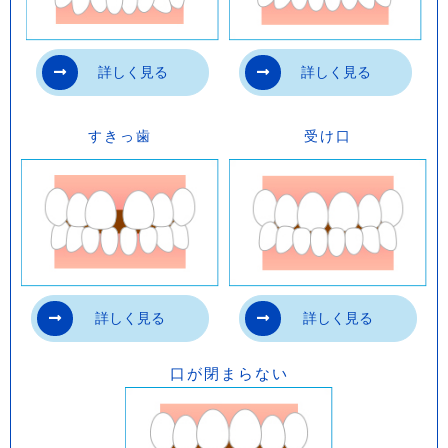
・マウスピース型矯正装置（インビザライ
ン）は1997年にFDA（アメリカ食品医薬品
詳しく見る
詳しく見る
局）により医療機器としての認証を受けて
いますが、日本では、患者様それぞれに作
すきっ歯
受け口
成する装置であることや製作が機械で行わ
れることから、医療機器としての矯正装置
に該当しないこととなっています。マウス
ピース型矯正装置（インビザライン）に使
用される材料そのものは薬事承認されてお
り、安全にご使用いただけます。
詳しく見る
詳しく見る
・マウスピース型矯正装置（インビザライ
ン）は医薬品医療機器等法（薬機法）の承
口が閉まらない
認を受けていない未承認医薬品です。
・マウスピース型矯正装置（インビザライ