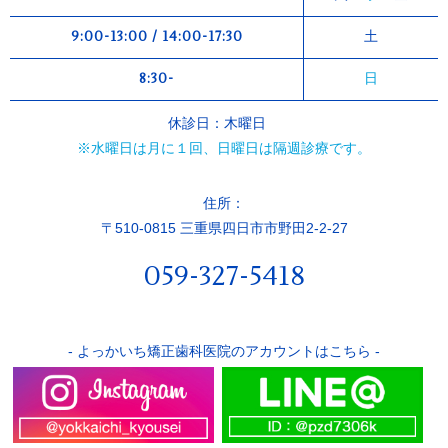
9:00-13:00 / 14:00-17:30
土
8:30-
日
休診日：木曜日
※水曜日は月に１回、日曜日は隔週診療です。
住所：
〒510-0815 三重県四日市市野田2-2-27
059-327-5418
- よっかいち矯正歯科医院のアカウントはこちら -