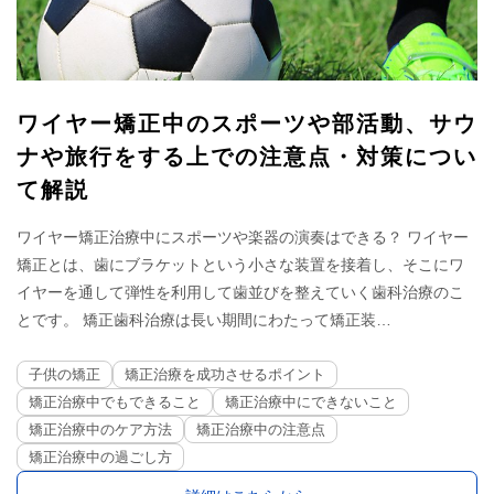
ワイヤー矯正中のスポーツや部活動、サウ
ナや旅行をする上での注意点・対策につい
て解説
ワイヤー矯正治療中にスポーツや楽器の演奏はできる？ ワイヤー
矯正とは、歯にブラケットという小さな装置を接着し、そこにワ
イヤーを通して弾性を利用して歯並びを整えていく歯科治療のこ
とです。 矯正歯科治療は長い期間にわたって矯正装…
子供の矯正
矯正治療を成功させるポイント
矯正治療中でもできること
矯正治療中にできないこと
矯正治療中のケア方法
矯正治療中の注意点
矯正治療中の過ごし方