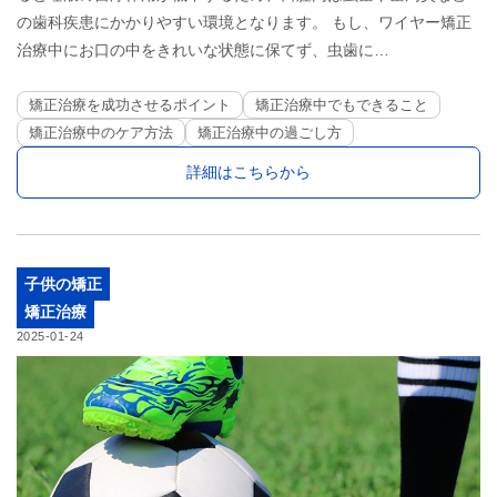
の歯科疾患にかかりやすい環境となります。 もし、ワイヤー矯正
治療中にお口の中をきれいな状態に保てず、虫歯に…
矯正治療を成功させるポイント
矯正治療中でもできること
矯正治療中のケア方法
矯正治療中の過ごし方
詳細はこちらから
子供の矯正
矯正治療
2025-01-24