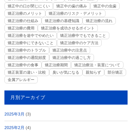
矯正中の口が閉じにくい
矯正中の歯の痛み
矯正中の虫歯
矯正治療のメリット
矯正治療のリスク・デメリット
矯正治療の仕組み
矯正治療の基礎知識
矯正治療の流れ
矯正治療の費用
矯正治療を成功させるポイント
矯正治療を途中でやめたい
矯正治療中でもできること
矯正治療中にできないこと
矯正治療中のケア方法
矯正治療中のトラブル
矯正治療中の注意点
矯正治療中の通院頻度
矯正治療中の過ごし方
矯正治療中の食事
矯正治療期間
矯正治療法・装置について
矯正装置の違い・比較
臭いが気になる
親知らず
部分矯正
金属アレルギー
月別アーカイブ
2025年3月
(3)
2025年2月
(4)