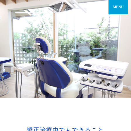
矯正治療中でもできること