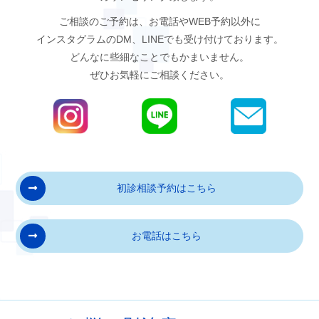
ます。
ご相談のご予約は、お電話やWEB予約以外に
インスタグラムのDM、LINEでも受け付けております。
5
歯を動かすことにより歯根が吸収して短くな
どんなに些細なことでもかまいません。
ることがあります。また、歯茎がやせて下がるこ
ぜひお気軽にご相談ください。
とがあります。
6
ごく稀に歯が骨と癒着していて歯が動かない
ことがあります。
7
ごく稀に歯を動かすことで神経が障害を受け
て壊死することがあります。
初診相談予約はこちら
8
治療途中に金属等のアレルギー症状がでるこ
お電話はこちら
とがあります。
9
治療中に「顎関節で音がなる、あごが痛い、
口が開けにくい」などの顎関節症状が出ることが
あります。