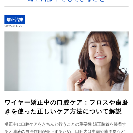
矯正治療
2025-01-27
ワイヤー矯正中の口腔ケア：フロスや歯磨
きを使った正しいケア方法について解説
矯正中に口腔ケアをきちんと行うことの重要性 矯正装置を装着す
ると唾液の自浄作用が低下するため、口腔内は虫歯や歯周炎など