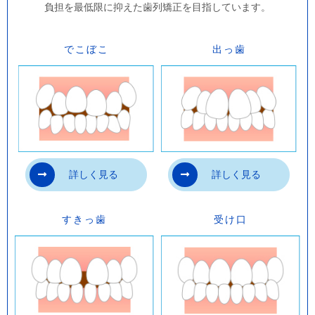
負担を最低限に抑えた歯列矯正を目指しています。
（薬機法）の承認を受けているものは複数
存在します。その中でも、矯正専門の歯科
でこぼこ
出っ歯
医師が効果・効能を検討したうえで当院で
は米国アライン・テクノロジー社のインビ
ザラインを導入しております。
・マウスピース型矯正装置（インビザライ
ン）は1997年にFDA（アメリカ食品医薬品
詳しく見る
詳しく見る
局）により医療機器としての認証を受けて
いますが、日本では、患者様それぞれに作
すきっ歯
受け口
成する装置であることや製作が機械で行わ
れることから、医療機器としての矯正装置
に該当しないこととなっています。マウス
ピース型矯正装置（インビザライン）に使
用される材料そのものは薬事承認されてお