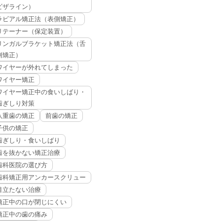
ビザライン）
ラビアル矯正法（表側矯正）
リテーナー（保定装置）
リンガルブラケット矯正法（舌
側矯正）
ワイヤーが外れてしまった
ワイヤー矯正
ワイヤー矯正中の食いしばり・
歯ぎしり対策
八重歯の矯正
前歯の矯正
子供の矯正
歯ぎしり・食いしばり
歯を抜かない矯正治療
歯科医院の選び方
歯科矯正用アンカースクリュー
目立たない治療
矯正中の口が閉じにくい
矯正中の歯の痛み