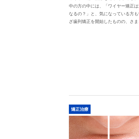
中の方の中には、「ワイヤー矯正は
なるの？」と、気になっている方も
ざ歯列矯正を開始したものの、さま
矯正治療