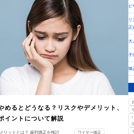
ビ
リ
正)
大
子
矯
やめるとどうなる？
リスクやデメリット、
ポイントについて解説
メリットとは？ 歯列矯正を検討
ワイヤー矯正