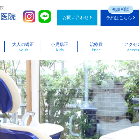
院
初診相談
お問い合わせ
予約はこちら
大人の矯正
小児矯正
アクセ
治療費
Access
Adult
Price
Kids