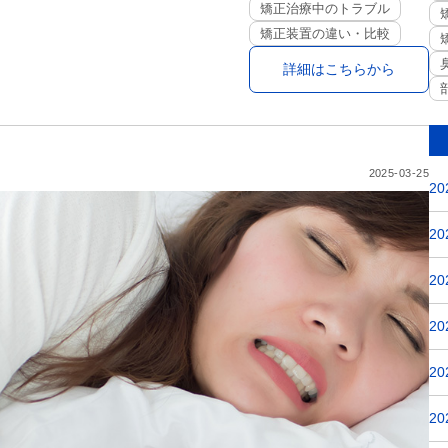
矯正治療中のトラブル
矯正装置の違い・比較
詳細はこちらから
2025-03-25
2
2
2
20
20
20