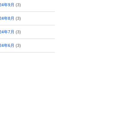
024年9月
(3)
024年8月
(3)
024年7月
(3)
024年6月
(3)