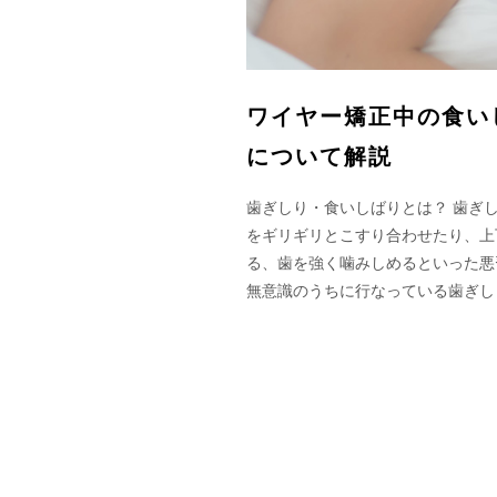
ワイヤー矯正中の
食い
に
ついて解説
歯ぎしり・食いしばりとは？ 歯ぎ
をギリギリとこすり合わせたり、上
る、歯を強く噛みしめるといった悪
無意識のうちに行なっている歯ぎし