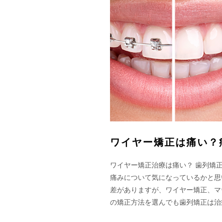
ワイヤー矯正は痛い？
ワイヤー矯正治療は痛い？ 歯列矯
痛みについて気になっているかと思
差がありますが、ワイヤー矯正、マ
の矯正方法を選んでも歯列矯正は治