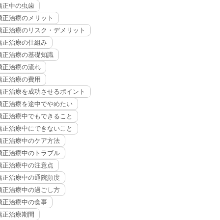
矯正中の虫歯
矯正治療のメリット
矯正治療のリスク・デメリット
矯正治療の仕組み
矯正治療の基礎知識
矯正治療の流れ
矯正治療の費用
矯正治療を成功させるポイント
矯正治療を途中でやめたい
矯正治療中でもできること
矯正治療中にできないこと
矯正治療中のケア方法
矯正治療中のトラブル
矯正治療中の注意点
矯正治療中の通院頻度
矯正治療中の過ごし方
矯正治療中の食事
矯正治療期間