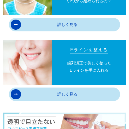
いつから始められるの？
ることがあります。その場合、再治療等が必要に
なることがあります。
詳しく見る
18
矯正歯科治療は、一度始めると元の状態に戻
すことは難しくなります。
Eラインを整える
薬機法において承認されていない
歯列矯正で美しく整った
医療機器について
Eラインを手に入れる
「マウスピース型カスタムメイド
矯正装置（インビザライン）」
詳しく見る
・マウスピース型矯正装置（インビザライ
ン）は、米国アライン・テクノロジー社の