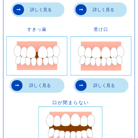
ン）は1997年にFDA（アメリカ食品医薬品
詳しく見る
詳しく見る
局）により医療機器としての認証を受けて
いますが、日本では、患者様それぞれに作
すきっ歯
受け口
成する装置であることや製作が機械で行わ
れることから、医療機器としての矯正装置
に該当しないこととなっています。マウス
ピース型矯正装置（インビザライン）に使
用される材料そのものは薬事承認されてお
り、安全にご使用いただけます。
詳しく見る
詳しく見る
・マウスピース型矯正装置（インビザライ
ン）は医薬品医療機器等法（薬機法）の承
口が閉まらない
認を受けていない未承認医薬品です。
・マウスピース型矯正装置（インビザライ
ン）は厚生労働省に認可を得た材料を使用