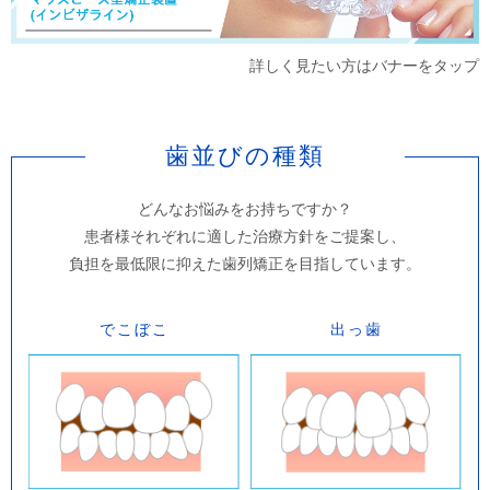
製品であり、矯正専門の歯科医師が患者様
の治療計画を作成し、細かな修正を加えて
詳しく見たい方はバナーをタップ
米国のアライン・テクノロジー社にてマウ
スピース型矯正装置（インビザライン）を
作製されます。作製されたインビザライン
歯並びの種類
は、空輸され当院へ輸送されます。
どんなお悩みをお持ちですか？
・国内にもマウスピース型矯正装置（イン
患者様それぞれに適した治療方針をご提案し、
ビザライン）として医薬品医療機器等法
負担を最低限に抑えた歯列矯正を目指しています。
（薬機法）の承認を受けているものは複数
存在します。その中でも、矯正専門の歯科
でこぼこ
出っ歯
医師が効果・効能を検討したうえで当院で
は米国アライン・テクノロジー社のインビ
ザラインを導入しております。
・マウスピース型矯正装置（インビザライ