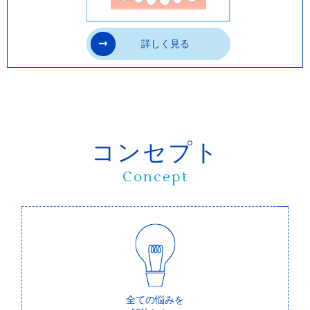
していますが、インビザラインは完成物薬
機法対象外の矯正歯科装置のため、医薬品
詳しく見る
副作用校害教済制度の対象外になる場合が
あります。
・当院が使用するマウスピース型カスタム
メイド矯正装置（製品名インビザライン 完
成物薬機法対象外）は、日本国内の医薬品
コンセプト
医療機器等法（薬機法）における医療機器
Concept
および歯科技工士法上の矯正装置に該当し
ません。
・日本薬機法上の医療機器として認証・承
認を得ていない装置であるため、担当歯科
医師の全責任において治療が行われます。
全ての悩みを