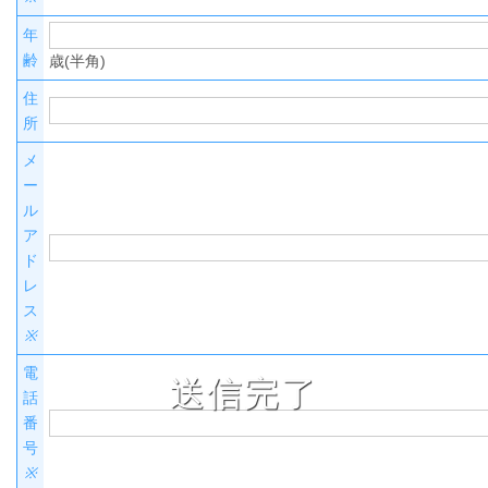
年
齢
歳(半角)
住
所
メ
ー
ル
ア
ド
レ
ス
※
電
送信完了
話
番
号
※