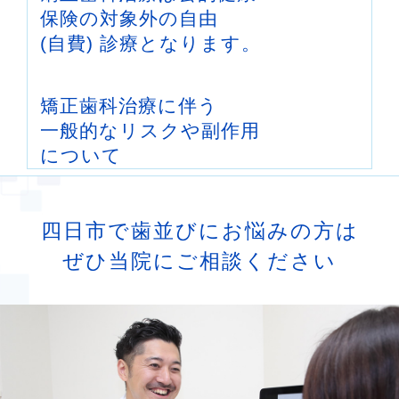
保険の対象外の自由
(自費) 診療となります。
矯正歯科治療に伴う
一般的なリスクや副作用
について
1
最初は矯正装置による不快感、痛み等があり
ます。数日間〜1,2週間で慣れることが多いで
四日市で歯並びにお悩みの方は
す。
ぜひ当院にご相談ください
2
歯の動き方には個人差があります。そのた
め、予想された治療期間が延長する可能性があり
ます。
3
装置の使用状況、顎間ゴムの使用状況、定期