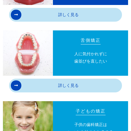
13
装置を外す時にエナメル質に微小な亀裂が入
詳しく見る
る可能性や、かぶせ物（補綴物）の一部が破損す
る可能性があります。
14
装置が外れた後、保定装置を指示通り使用し
舌側矯正
ないと後戻りが生じる可能性が高くなります。
人に気付かれずに
15
装置が外れた後、現在の咬み合わせにあった
歯並びを直したい
状態のかぶせ物（補綴物）や虫歯の治療（修復
物）などをやりなおす可能性があります。
詳しく見る
16
あごの成長発育により、咬み合わせや歯並び
が変化する可能性があります。
子どもの矯正
17
治療後に親知らずが生えて、凹凸が生じる可
能性があります。加齢や歯周病等により歯を支え
子供の歯科矯正は
ている骨がやせると噛み合わせや歯並びが変化す