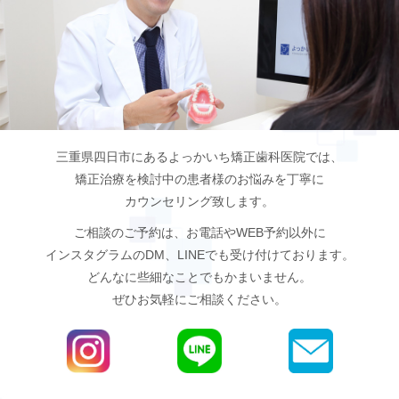
的な通院等、矯正治療には患者さんのご協力が非
常に重要であり、それらが治療結果や治療期間に
影響します。
4
治療中は、装置が付いているため歯が磨きに
くくなります。虫歯や歯周病のリスクが高まりま
すので、丁寧に磨いたり、定期的なメンテナンス
三重県四日市にあるよっかいち矯正歯科医院では、
を受けたりすることが重要です。また、歯が動く
矯正治療を検討中の
患者様のお悩みを丁寧に
と隠れていた虫歯がみえるようになることもあり
カウンセリング致します。
ます。
ご相談のご予約は、お電話やWEB予約以外に
インスタグラムのDM、LINEでも受け付けております。
5
歯を動かすことにより歯根が吸収して短くな
どんなに些細なことでもかまいません。
ることがあります。また、歯茎がやせて下がるこ
ぜひお気軽にご相談ください。
とがあります。
6
ごく稀に歯が骨と癒着していて歯が動かない
ことがあります。