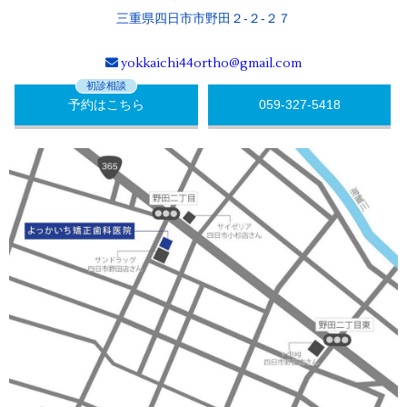
三重県四日市市野田２-２-２７
yokkaichi44ortho@gmail.com
初診相談
予約はこちら
059-327-5418