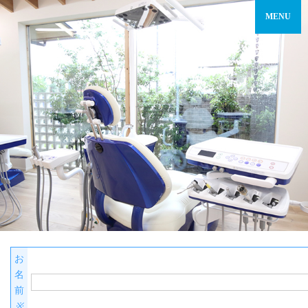
お
名
前
※