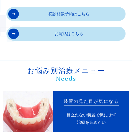
7
ごく稀に歯を動かすことで神経が障害を受け
て壊死することがあります。
初診相談予約はこちら
8
治療途中に金属等のアレルギー症状がでるこ
お電話はこちら
とがあります。
9
治療中に「顎関節で音がなる、あごが痛い、
口が開けにくい」などの顎関節症状が出ることが
あります。
お悩み別治療メニュー
Needs
10
様々な問題により、当初予定した治療計画を
変更する可能性があります。
装置の見た目が気になる
11
歯の形を修正したり、咬み合わせの微調整を
行ったりする可能性があります。
目立たない装置で気にせず
治療を進めたい
12
矯正装置を誤飲する可能性があります。