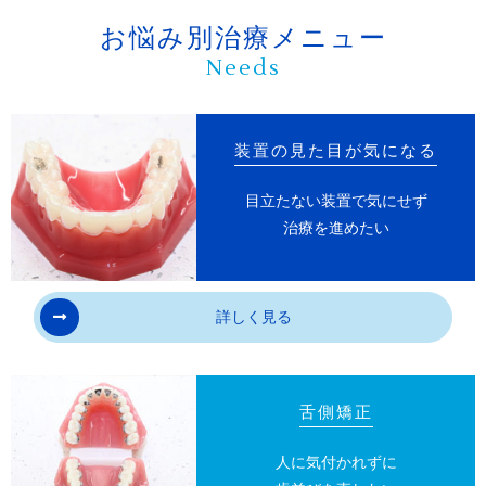
あります。
お悩み別治療メニュー
Needs
10
様々な問題により、当初予定した治療計画を
変更する可能性があります。
装置の見た目が気になる
11
歯の形を修正したり、咬み合わせの微調整を
行ったりする可能性があります。
目立たない装置で気にせず
治療を進めたい
12
矯正装置を誤飲する可能性があります。
13
装置を外す時にエナメル質に微小な亀裂が入
詳しく見る
る可能性や、かぶせ物（補綴物）の一部が破損す
る可能性があります。
14
装置が外れた後、保定装置を指示通り使用し
舌側矯正
ないと後戻りが生じる可能性が高くなります。
人に気付かれずに