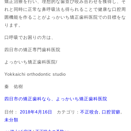
矯正治療を行い、理想的な歯並び咬み合わせを獲得し、そ
れと同時に正常な鼻呼吸法も得られることで健康な口腔周
囲機能を作ることがよっかいち矯正歯科医院での目標をな
ります。
口呼吸でお困りの方は、
四日市の矯正専門歯科医院
よっかいち矯正歯科医院/
Yokkaichi orthodontic studio
秦 佑樹
四日市の矯正歯科なら、よっかいち矯正歯科医院
日付：
2018年4月16日
カテゴリ：
不正咬合
,
口腔習癖
,
未分類