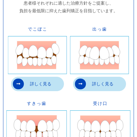
患者様それぞれに適した治療方針をご提案し、
ビザライン）として医薬品医療機器等法
負担を最低限に抑えた歯列矯正を目指しています。
（薬機法）の承認を受けているものは複数
存在します。その中でも、矯正専門の歯科
でこぼこ
出っ歯
医師が効果・効能を検討したうえで当院で
は米国アライン・テクノロジー社のインビ
ザラインを導入しております。
・マウスピース型矯正装置（インビザライ
ン）は1997年にFDA（アメリカ食品医薬品
詳しく見る
詳しく見る
局）により医療機器としての認証を受けて
いますが、日本では、患者様それぞれに作
すきっ歯
受け口
成する装置であることや製作が機械で行わ
れることから、医療機器としての矯正装置
に該当しないこととなっています。マウス
ピース型矯正装置（インビザライン）に使