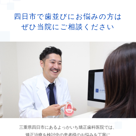
1
最初は矯正装置による不快感、痛み等があり
ます。数日間〜1,2週間で慣れることが多いで
四日市で歯並びにお悩みの方は
す。
ぜひ当院にご相談ください
2
歯の動き方には個人差があります。そのた
め、予想された治療期間が延長する可能性があり
ます。
3
装置の使用状況、顎間ゴムの使用状況、定期
的な通院等、矯正治療には患者さんのご協力が非
常に重要であり、それらが治療結果や治療期間に
影響します。
4
治療中は、装置が付いているため歯が磨きに
くくなります。虫歯や歯周病のリスクが高まりま
すので、丁寧に磨いたり、定期的なメンテナンス
三重県四日市にあるよっかいち矯正歯科医院では、
を受けたりすることが重要です。また、歯が動く
矯正治療を検討中の
患者様のお悩みを丁寧に