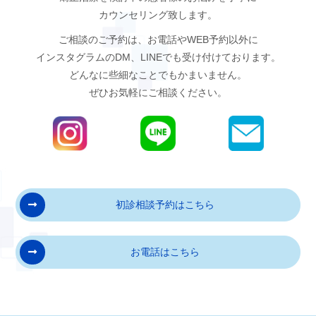
と隠れていた虫歯がみえるようになることもあり
カウンセリング致します。
ます。
ご相談のご予約は、お電話やWEB予約以外に
インスタグラムのDM、LINEでも受け付けております。
5
歯を動かすことにより歯根が吸収して短くな
どんなに些細なことでもかまいません。
ることがあります。また、歯茎がやせて下がるこ
ぜひお気軽にご相談ください。
とがあります。
6
ごく稀に歯が骨と癒着していて歯が動かない
ことがあります。
7
ごく稀に歯を動かすことで神経が障害を受け
て壊死することがあります。
初診相談予約はこちら
8
治療途中に金属等のアレルギー症状がでるこ
お電話はこちら
とがあります。
9
治療中に「顎関節で音がなる、あごが痛い、
口が開けにくい」などの顎関節症状が出ることが