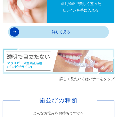
歯列矯正で美しく整った
医療機器について
Eラインを手に入れる
「マウスピース型カスタムメイド
矯正装置（インビザライン）」
詳しく見る
・マウスピース型矯正装置（インビザライ
ン）は、米国アライン・テクノロジー社の
製品であり、矯正専門の歯科医師が患者様
の治療計画を作成し、細かな修正を加えて
詳しく見たい方はバナーをタップ
米国のアライン・テクノロジー社にてマウ
スピース型矯正装置（インビザライン）を
作製されます。作製されたインビザライン
歯並びの種類
は、空輸され当院へ輸送されます。
どんなお悩みをお持ちですか？
・国内にもマウスピース型矯正装置（イン