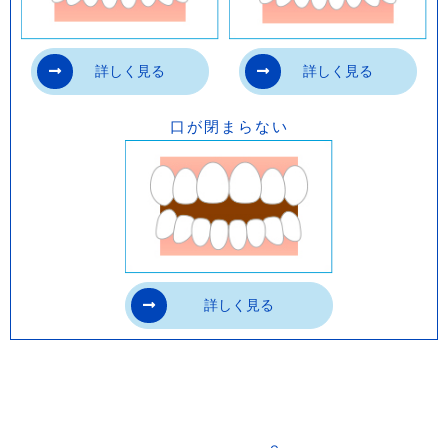
用される材料そのものは薬事承認されてお
り、安全にご使用いただけます。
詳しく見る
詳しく見る
・マウスピース型矯正装置（インビザライ
ン）は医薬品医療機器等法（薬機法）の承
口が閉まらない
認を受けていない未承認医薬品です。
・マウスピース型矯正装置（インビザライ
ン）は厚生労働省に認可を得た材料を使用
していますが、インビザラインは完成物薬
機法対象外の矯正歯科装置のため、医薬品
詳しく見る
副作用校害教済制度の対象外になる場合が
あります。
・当院が使用するマウスピース型カスタム
メイド矯正装置（製品名インビザライン 完
成物薬機法対象外）は、日本国内の医薬品