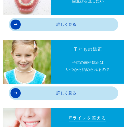
15
装置が外れた後、現在の咬み合わせにあった
歯並びを直したい
状態のかぶせ物（補綴物）や虫歯の治療（修復
物）などをやりなおす可能性があります。
詳しく見る
16
あごの成長発育により、咬み合わせや歯並び
が変化する可能性があります。
子どもの矯正
17
治療後に親知らずが生えて、凹凸が生じる可
能性があります。加齢や歯周病等により歯を支え
子供の歯科矯正は
ている骨がやせると噛み合わせや歯並びが変化す
いつから始められるの？
ることがあります。その場合、再治療等が必要に
なることがあります。
詳しく見る
18
矯正歯科治療は、一度始めると元の状態に戻
すことは難しくなります。
Eラインを整える
薬機法において承認されていない